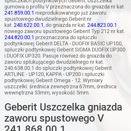
spłuczkach podtynkowych Geberit. Uszczelka
gumowa o profilu V przeznaczona do gniazda nr kat.
241.859.00.1
nieprodukowanego już zaworu
spustowego dwudzielnego Geberit nr
kat.
240.622.00.1
, d
o gniazda nr kat.
244.823.00.1
nowego zaworu spustowego Geberit Typ 212
nr kat.
244.820.00.1
przeznaczona do
spłuczki
podtynkowej
Geberit DELTA - DUOFIX BASIC UP100,
spłuczki podtynkowej Geberit SIGMA DUOFIX UP300
i DUOFIX UP320. Pasuje r
ównież do gniazda do
zaworu spłukującego dwudzielnego nr kat.
240.638.00.1 do spłuczki podtynkowej Geberit
ARTLINE - UP120, KAPPA - UP200 i spłuczki
podtynkowej Geberit Omega - 12.
Wymiary
uszczelki: średnica zewnętrzna 67mm, średnica
wewnętrzna 53mm, wysokość 5mm.
Geberit Uszczelka gniazda
zaworu spustowego V
241.868.00.1