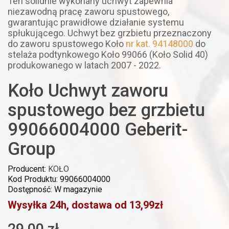
Ten solidnie wykonany uchwyt zapewnia
niezawodną pracę zaworu spustowego,
gwarantując prawidłowe działanie systemu
spłukującego. Uchwyt bez grzbietu przeznaczony
do zaworu spustowego Koło
nr kat. 94148000
do
stelaża podtynkowego Koło 99066 (Koło Solid 40)
produkowanego w latach 2007 - 2022.
Koło Uchwyt zaworu
spustowego bez grzbietu
99066004000 Geberit-
Group
Producent:
KOŁO
Kod Produktu: 99066004000
Dostępność: W magazynie
Wysyłka 24h, dostawa od 13,99zł
29,00 zł