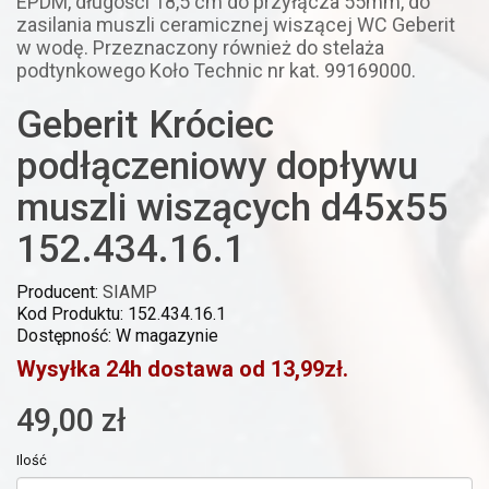
EPDM, długości 18,5 cm do przyłącza 55mm, do
zasilania muszli ceramicznej wiszącej WC Geberit
w wodę. Przeznaczony również do stelaża
podtynkowego Koło Technic nr kat. 99169000.
Geberit Króciec
podłączeniowy dopływu
muszli wiszących d45x55
152.434.16.1
Producent:
SIAMP
Kod Produktu: 152.434.16.1
Dostępność: W magazynie
Wysyłka 24h dostawa od 13,99zł.
49,00 zł
Ilość