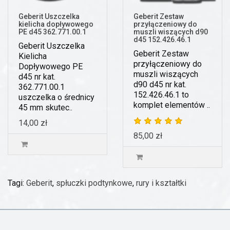
Geberit Uszczelka
Geberit Zestaw
kielicha dopływowego
przyłączeniowy do
PE d45 362.771.00.1
muszli wiszących d90
d45 152.426.46.1
Geberit Uszczelka
Geberit Zestaw
Kielicha
przyłączeniowy do
Dopływowego PE
muszli wiszących
d45 nr kat.
d90 d45 nr kat.
362.771.00.1
152.426.46.1 to
uszczelka o średnicy
komplet elementów ..
45 mm skutec..
14,00 zł
85,00 zł
Tagi:
Geberit
,
spłuczki podtynkowe
,
rury i kształtki