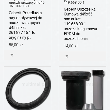
muszli wiszących d45
119.668.00.1
361.887.16.1
Geberit Uszczelka
Geberit Przedłużka
Gumowa d45x55
rury dopływowej do
mm nr kat.
muszli wiszących
119.668.00.1
d45 nr kat.
uszczelka gumowa
361.887.16.1 to
EPDM do
oryginalny p..
uszczelnienia ..
85,00 zł
14,00 zł