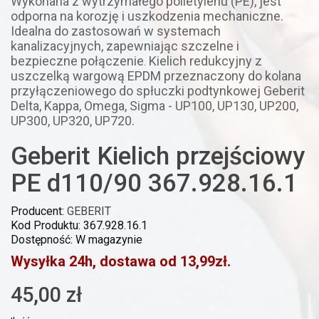
Wykonana z wytrzymałego polietylenu (PE), jest
odporna na korozję i uszkodzenia mechaniczne.
Idealna do zastosowań w systemach
kanalizacyjnych, zapewniając szczelne i
bezpieczne połączenie
Kielich redukcyjny z
.
uszczelką wargową EPDM przeznaczony do kolana
przyłączeniowego do spłuczki podtynkowej Geberit
Delta, Kappa, Omega, Sigma - UP100, UP130, UP200,
UP300, UP320, UP720.
Geberit Kielich przejściowy
PE d110/90 367.928.16.1
Producent:
GEBERIT
Kod Produktu: 367.928.16.1
Dostępność: W magazynie
Wysyłka 24h, dostawa od 13,99zł.
45,00 zł