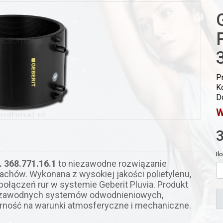
P
K
D
W
3
Il
. 368.771.16.1
to niezawodne rozwiązanie
hów. Wykonana z wysokiej jakości polietylenu,
ołączeń rur w systemie Geberit Pluvia. Produkt
ezawodnych systemów odwodnieniowych,
rność na warunki atmosferyczne i mechaniczne.