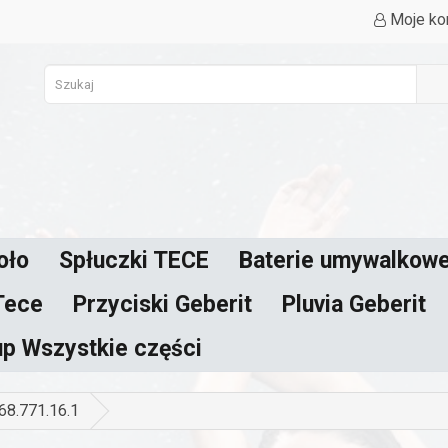
Moje ko
oło
Spłuczki TECE
Baterie umywalkowe
Tece
Przyciski Geberit
Pluvia Geberit
up Wszystkie części
68.771.16.1