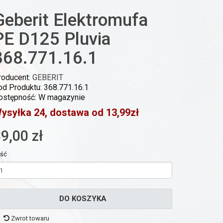
Geberit Elektromufa
PE D125 Pluvia
368.771.16.1
roducent:
GEBERIT
od Produktu: 368.771.16.1
ostępność: W magazynie
ysyłka 24, dostawa od 13,99zł
9,00 zł
ość
DO KOSZYKA
Zwrot towaru